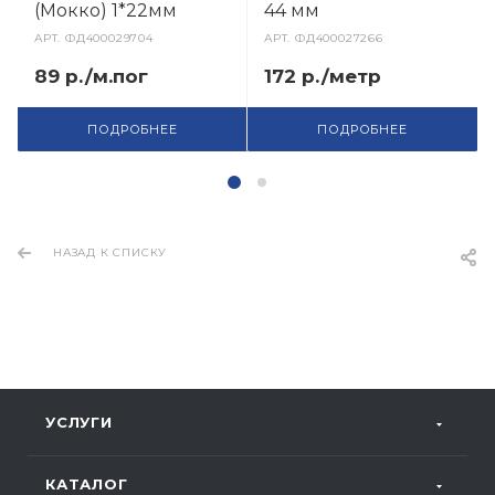
(Мокко) 1*22мм
44 мм
АРТ.
ФД400029704
АРТ.
ФД400027266
89 р./м.пог
172 р./метр
ПОДРОБНЕЕ
ПОДРОБНЕЕ
НАЗАД К СПИСКУ
УСЛУГИ
КАТАЛОГ