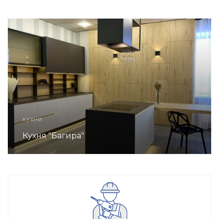
НИ
КУХ
ня "Багира"
Ку