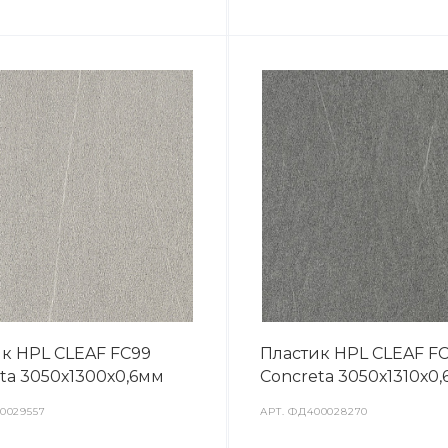
к HPL CLEAF FC99
Пластик HPL CLEAF F
ta 3050х1300х0,6мм
Concreta 3050х1310х0,
0029557
АРТ.
ФД400028270