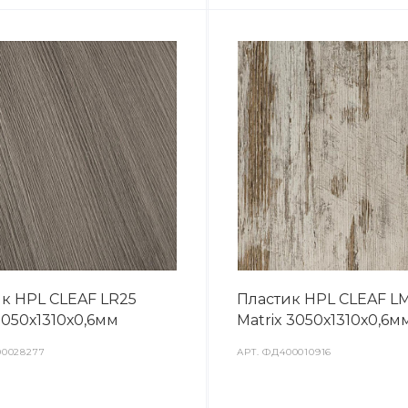
к HPL CLEAF LR25
Пластик HPL CLEAF L
3050х1310х0,6мм
Matrix 3050х1310х0,6м
0028277
АРТ.
ФД400010916