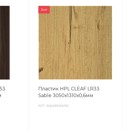
Хит
53
Пластик HPL CLEAF LR33
м
Sable 3050х1310х0,6мм
АРТ.
ФД400026132