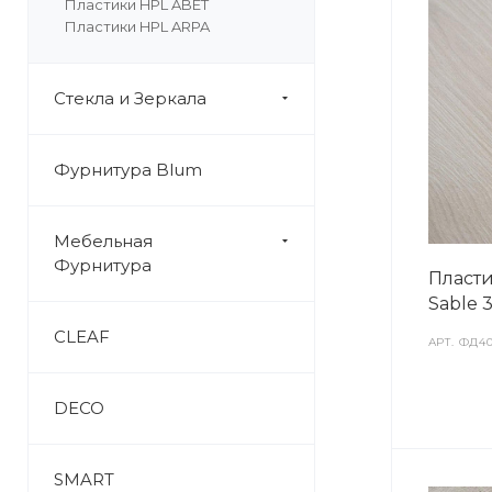
Пластики HPL ABET
Пластики HPL ARPA
Стекла и Зеркала
Фурнитура Blum
Мебельная
Фурнитура
Пласти
Sable 
CLEAF
АРТ.
ФД40
DECO
SMART