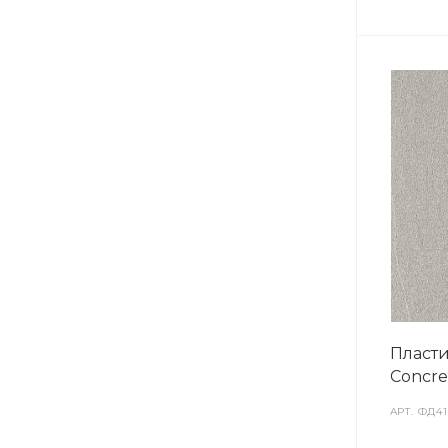
Пласти
Concre
АРТ.
ФД41