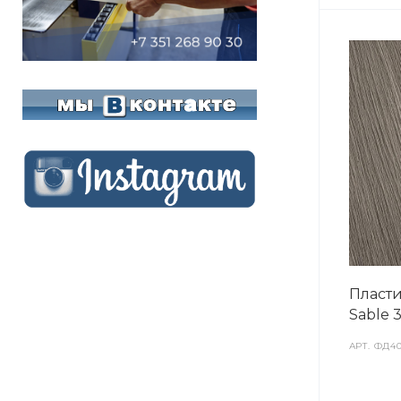
Пласти
Sable 
АРТ.
ФД40