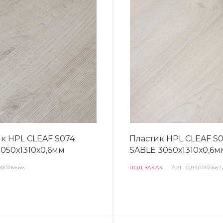
к HPL CLEAF S074
Пластик HPL CLEAF S
3050х1310х0,6мм
SABLE 3050х1310х0,6м
0026666
ПОД ЗАКАЗ
АРТ.
ФД40002667