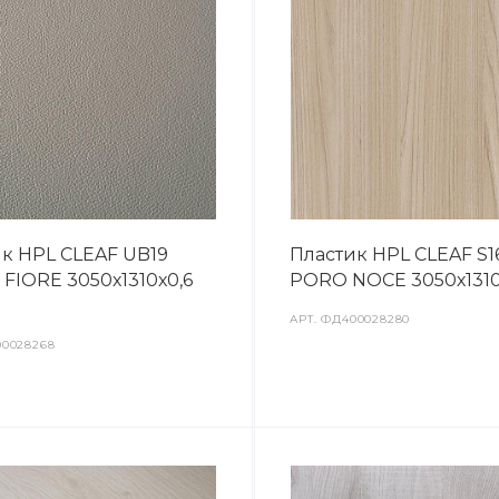
к HPL CLEAF UB19
Пластик HPL CLEAF S1
FIORE 3050х1310х0,6
PORO NOCE 3050х131
АРТ.
ФД400028280
0028268