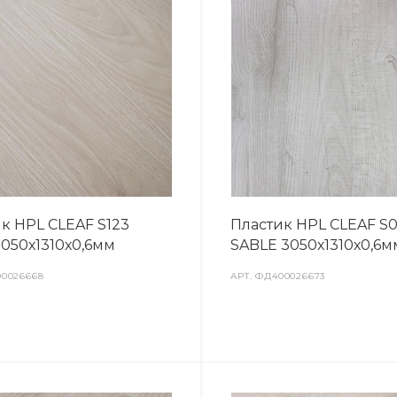
к HPL CLEAF S123
Пластик HPL CLEAF S
3050х1310х0,6мм
SABLE 3050х1310х0,6м
0026668
АРТ.
ФД400026673