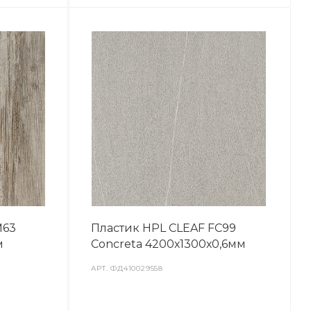
M63
Пластик HPL CLEAF FC99
м
Concreta 4200х1300х0,6мм
АРТ.
ФД410029558