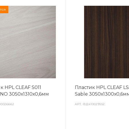
тся
к HPL CLEAF S011
Пластик HPL CLEAF LS
NO 3050х1310х0,6мм
Sable 3050х1300х0,6м
0026662
АРТ.
ФД410029552