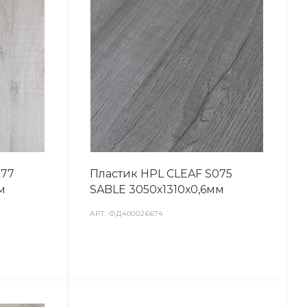
077
Пластик HPL CLEAF S075
м
SABLE 3050х1310х0,6мм
АРТ.
ФД400026674