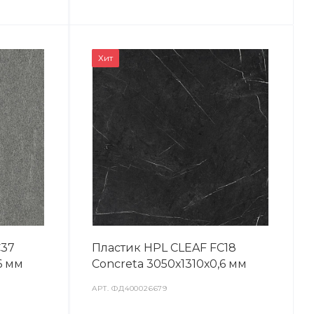
Хит
C37
Пластик HPL CLEAF FC18
6 мм
Concreta 3050х1310х0,6 мм
АРТ.
ФД400026679