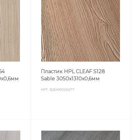
64
Пластик HPL CLEAF S128
0х0,6мм
Sable 3050х1310х0,6мм
АРТ.
ФД400026277