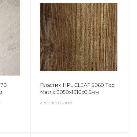
070
Пластик HPL CLEAF S060 Top
м
Matrix 3050х1310х0,6мм
2
АРТ.
ФД400021009