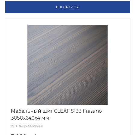
В КОРЗИНУ
Мебельный щит CLEAF S133 Frassino
3050х640х4 мм
АРТ.
ФД400028668