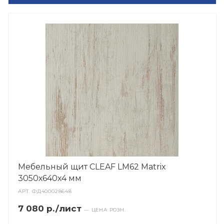
Мебельный щит CLEAF LM62 Matrix
3050х640х4 мм
АРТ.
ФД400028648
7 080 р./лист
— ЦЕНА РОЗН.