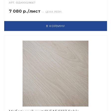
АРТ.
ФД400028667
7 080 р./лист
— ЦЕНА РОЗН.
В КОРЗИНУ