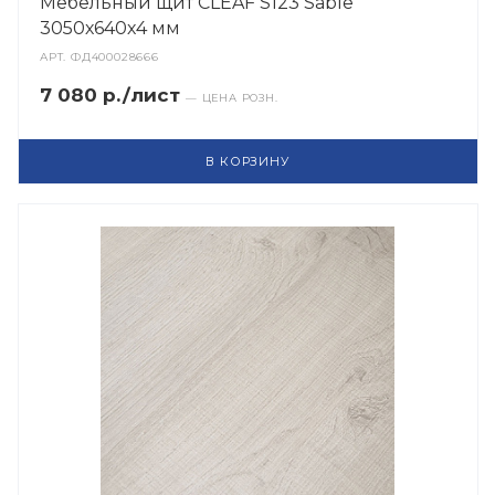
Мебельный щит CLEAF S123 Sable
3050х640х4 мм
АРТ.
ФД400028666
7 080 р./лист
— ЦЕНА РОЗН.
В КОРЗИНУ