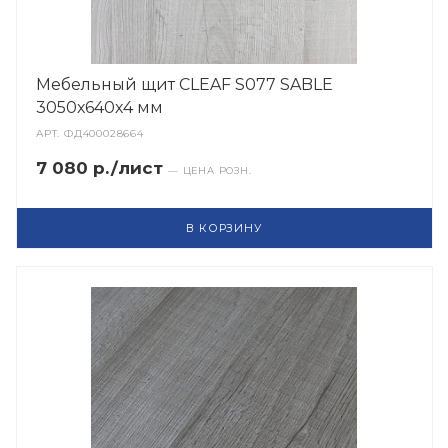
Мебельный щит CLEAF S077 SABLE
3050х640х4 мм
АРТ.
ФД400028664
7 080 р./лист
— ЦЕНА РОЗН.
В КОРЗИНУ