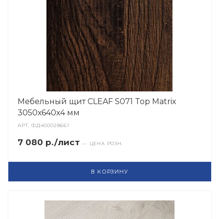
Мебельный щит CLEAF S071 Top Matrix
3050х640х4 мм
АРТ.
ФД400028661
7 080 р./лист
— ЦЕНА РОЗН.
В КОРЗИНУ