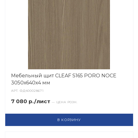
Мебельный щит CLEAF S165 PORO NOCE
3050х640х4 мм
АРТ.
ФД400028671
7 080 р./лист
— ЦЕНА РОЗН.
В КОРЗИНУ