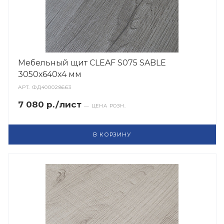
Мебельный щит CLEAF S075 SABLE
3050х640х4 мм
АРТ.
ФД400028663
7 080 р./лист
— ЦЕНА РОЗН.
В КОРЗИНУ