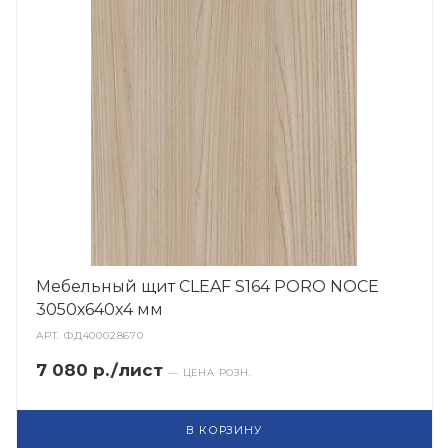
Мебельный щит CLEAF S164 PORO NOCE
3050х640х4 мм
АРТ.
ФД400028670
7 080 р./лист
— ЦЕНА РОЗН.
В КОРЗИНУ