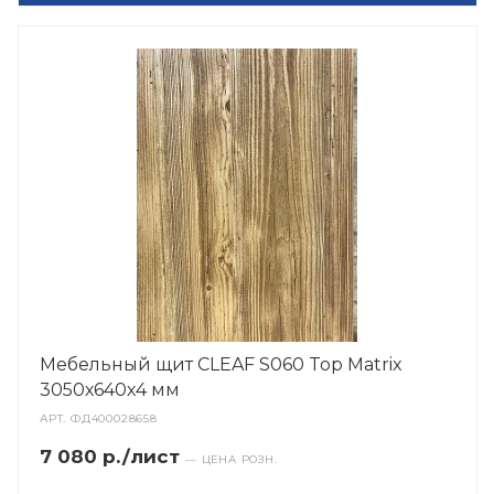
Мебельный щит CLEAF S060 Top Matrix
3050х640х4 мм
АРТ.
ФД400028658
7 080 р./лист
— ЦЕНА РОЗН.