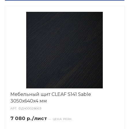
Мебельный щит CLEAF S141 Sable
3050х640х4 мм
АРТ.
ФД400028669
7 080 р./лист
— ЦЕНА РОЗН.