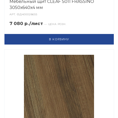
Мебельный щит CLEAF S011 FRASSINO
3050х640х4 мм
АРТ.
ФД400028655
7 080 р./лист
— ЦЕНА РОЗН.
В КОРЗИНУ