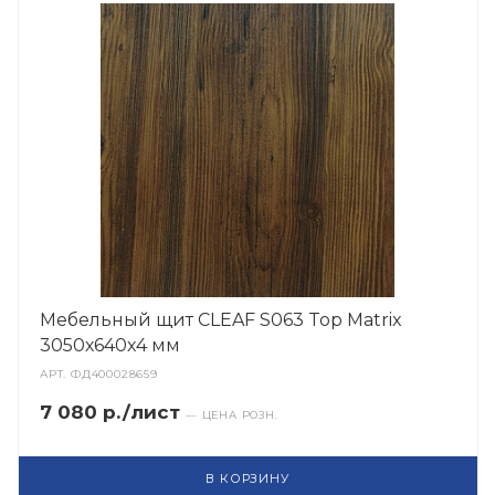
Мебельный щит CLEAF S063 Top Matrix
3050х640х4 мм
АРТ.
ФД400028659
7 080 р./лист
— ЦЕНА РОЗН.
В КОРЗИНУ