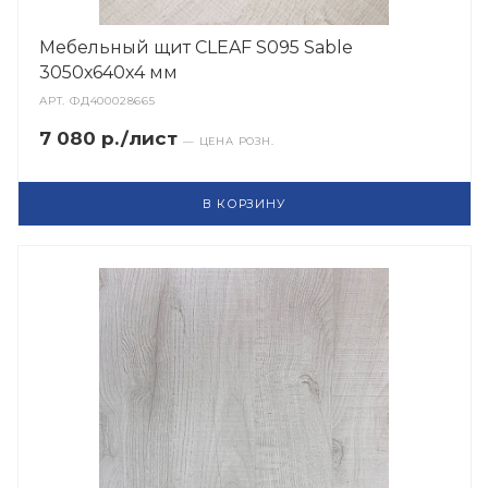
Мебельный щит CLEAF S095 Sable
3050х640х4 мм
АРТ.
ФД400028665
7 080 р./лист
— ЦЕНА РОЗН.
В КОРЗИНУ