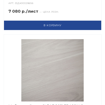
АРТ.
ФД400028656
7 080 р./лист
— ЦЕНА РОЗН.
В КОРЗИНУ