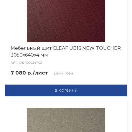
Мебельный щит CLEAF UB16 NEW TOUCHER
3050х640х4 мм
АРТ.
ФД400028703
7 080 р./лист
— ЦЕНА РОЗН.
В КОРЗИНУ