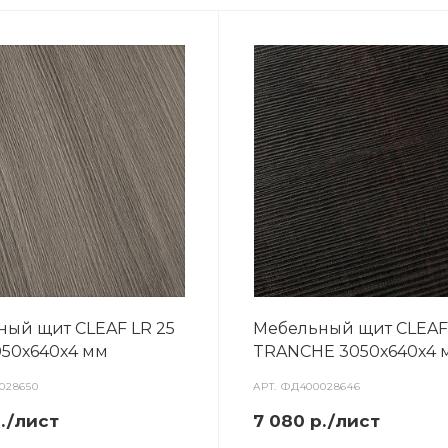
ный щит CLEAF LR 25
Мебельный щит CLEAF
050х640х4 мм
TRANCHE 3050х640х4 
028650
АРТ.
ФД400028646
р./лист
7 080 р./лист