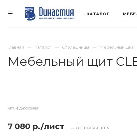
КАТАЛОГ
МЕБЕ
Главная
Каталог
Столешницы
Мебельный щит
Мебельный щит CLEA
АРТ.
ФД400028651
7 080 р./лист
— РОЗНИЧНАЯ ЦЕНА