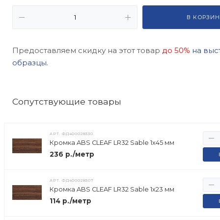
В КОРЗИН
Предоставляем скидку на этот товар
до 50%
на выс
образцы.
Cопутствующие товары
АРТ.
ФД400028330
Кромка ABS CLEAF LR32 Sable 1х45 мм
236 р./метр
АРТ.
ФД400028307
Кромка ABS CLEAF LR32 Sable 1х23 мм
114 р./метр