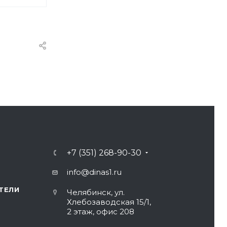
+7 (351) 268-90-30
info@dinas1.ru
ТЕЛИ
Челябинск, ул.
Хлебозаводская 15/1,
2 этаж, офис 208