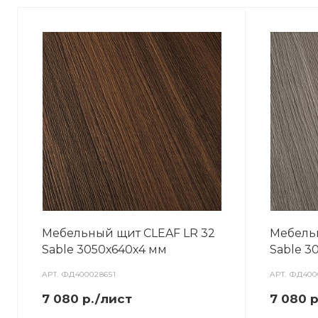
Мебельный щит CLEAF LR 32
Мебель
Sable 3050х640х4 мм
Sable 3
АРТ.
ФД400028651
АРТ.
ФД400
7 080 р./лист
7 080 