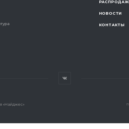
РАСПРОДАЖ
НОВОСТИ
итура
КОНТАКТЫ
я «Найджес»
П