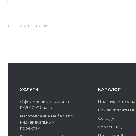
НАЗАД К СПИСКУ
УСЛУГИ
КАТАЛОГ
Оформление заказов в
Плитные материа
БАЗИС-Облако
Компакт плиты HP
Изготовление мебели по
Фасады
индивидуальным
Столешницы
проектам
Пластик HPL