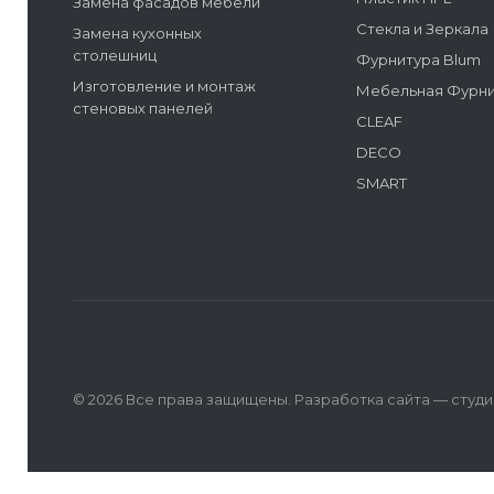
Замена фасадов мебели
Стекла и Зеркала
Замена кухонных
столешниц
Фурнитура Blum
Изготовление и монтаж
Мебельная Фурн
стеновых панелей
CLEAF
DECO
SMART
© 2026 Все права защищены. Разработка сайта —
студи