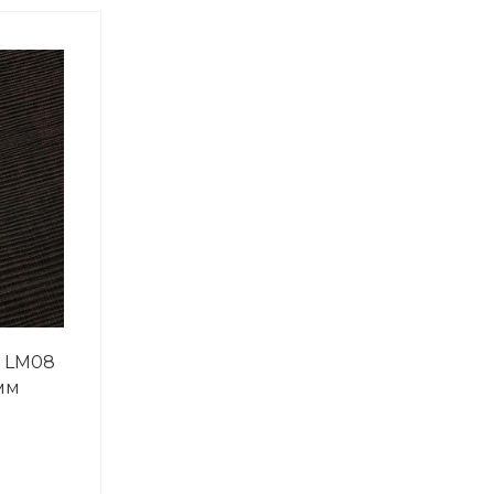
 LM08
мм