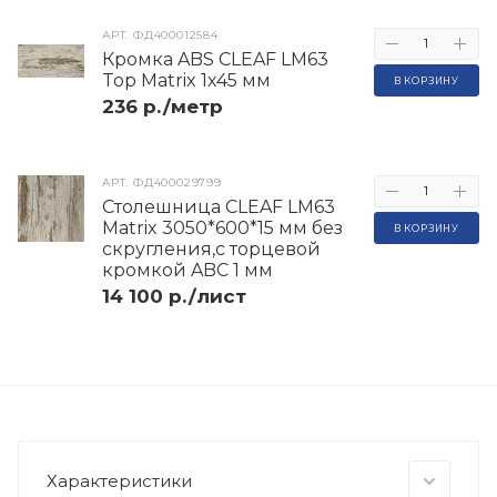
АРТ.
ФД400012584
Кромка ABS CLEAF LM63
Top Matrix 1х45 мм
В КОРЗИНУ
236 р./метр
АРТ.
ФД400029799
Столешница CLEAF LM63
Matrix 3050*600*15 мм без
В КОРЗИНУ
скругления,с торцевой
кромкой ABC 1 мм
14 100 р./лист
Характеристики