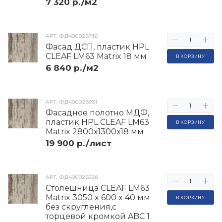
7 320 р./м2
АРТ.
ФД400028716
Фасад ДСП, пластик HPL
CLEAF LM63 Matrix 18 мм
В КОРЗИНУ
6 840 р./м2
АРТ.
ФД400028931
Фасадное полотно МДФ,
пластик HPL CLEAF LM63
В КОРЗИНУ
Matrix 2800х1300х18 мм
19 900 р./лист
АРТ.
ФД400028588
Столешница CLEAF LM63
Matrix 3050 x 600 x 40 мм
В КОРЗИНУ
без скругления,с
торцевой кромкой ABC 1