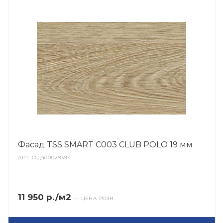
Фасад TSS SMART C003 CLUB POLO 19 мм
АРТ.
ФД400029394
11 950 р./м2
— ЦЕНА РОЗН.