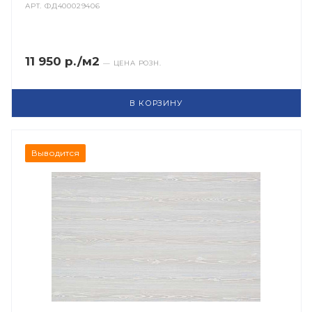
АРТ.
ФД400029406
11 950 р./м2
— ЦЕНА РОЗН.
В КОРЗИНУ
Выводится