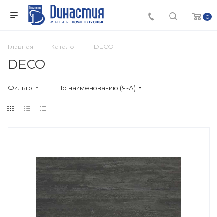
0
Главная
Каталог
DECO
DECO
Фильтр
По наименованию (Я-А)