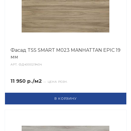
Фасад TSS SMART M023 MANHATTAN EPIC 19
мм
АРТ.
ФД400029404
11 950 р./м2
— ЦЕНА РОЗН.
В КОРЗИНУ