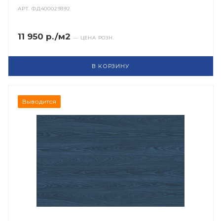
АРТ.
ФД400029392
11 950 р./м2
— ЦЕНА РОЗН.
В КОРЗИНУ
Выводится