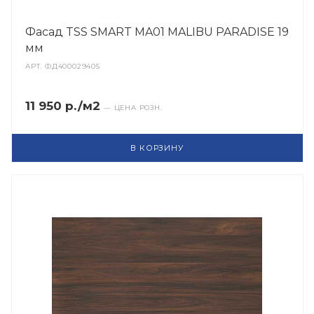
Фасад TSS SMART MA01 MALIBU PARADISE 19
мм
АРТ.
ФД400029405
11 950 р./м2
— ЦЕНА РОЗН.
В КОРЗИНУ