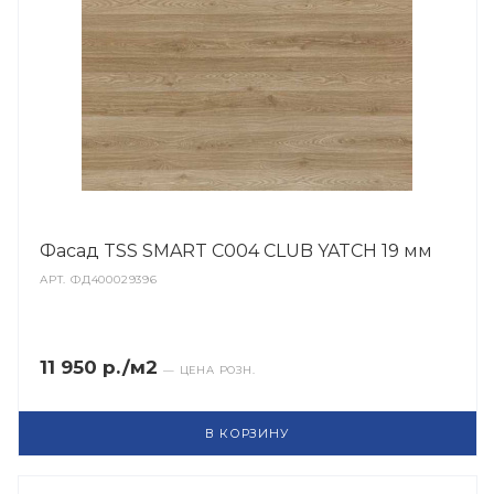
Фасад TSS SMART C004 CLUB YATCH 19 мм
АРТ.
ФД400029396
11 950 р./м2
— ЦЕНА РОЗН.
В КОРЗИНУ