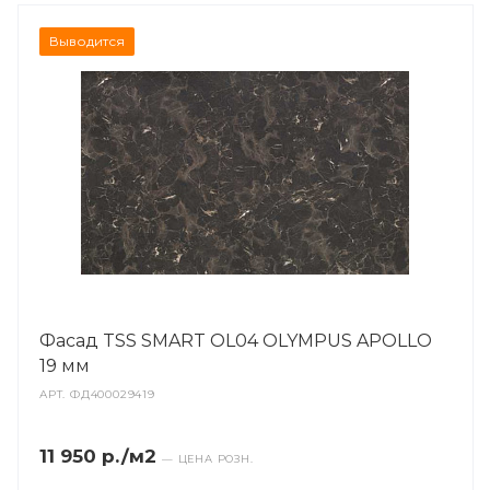
Выводится
Фасад TSS SMART OL04 OLYMPUS APOLLO
19 мм
АРТ.
ФД400029419
11 950 р./м2
— ЦЕНА РОЗН.