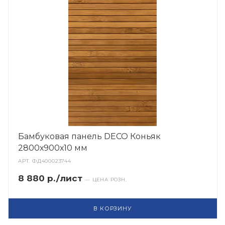
Бамбуковая панель DECO Коньяк
2800х900х10 мм
АРТ.
ФД400023744
8 880 р./лист
— ЦЕНА РОЗН.
В КОРЗИНУ