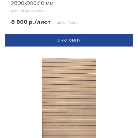
2800х900х10 мм
АРТ.
ФД400028057
8 800 р./лист
— ЦЕНА РОЗН.
В КОРЗИНУ