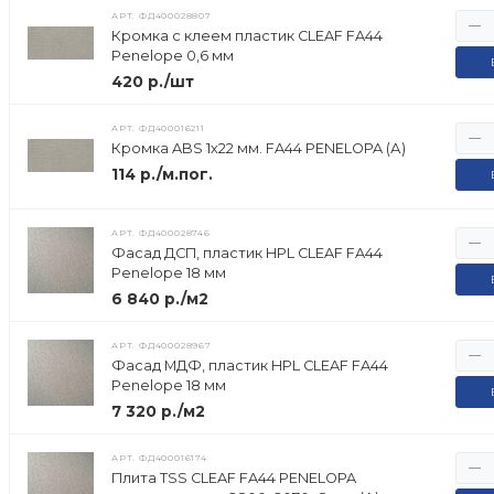
АРТ.
ФД400028807
Кромка с клеем пластик CLEAF FA44
Penelope 0,6 мм
420 р./шт
АРТ.
ФД400016211
Кромка ABS 1х22 мм. FA44 PENELOPA (А)
114 р./м.пог.
АРТ.
ФД400028746
Фасад ДСП, пластик HPL CLEAF FA44
Penelope 18 мм
6 840 р./м2
АРТ.
ФД400028967
Фасад МДФ, пластик HPL CLEAF FA44
Penelope 18 мм
7 320 р./м2
АРТ.
ФД400016174
Плита TSS CLEAF FA44 PENELOPA