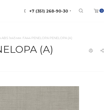
0
+7 (351) 268-90-30
 ABS 1х45 мм. FA44 PENELOPA PENELOPA (А)
NELOPA (А)