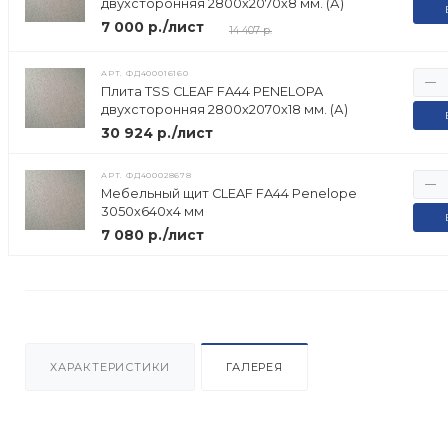
двухсторонняя 2800х2070х8 мм. (А)
7 000 р./лист
14 407 р.
АРТ.
ФД400016160
Плита TSS CLEAF FA44 PENELOPA
двухсторонняя 2800х2070х18 мм. (А)
30 924 р./лист
АРТ.
ФД400028678
Мебельный щит CLEAF FA44 Penelope
3050х640х4 мм
7 080 р./лист
ХАРАКТЕРИСТИКИ
ГАЛЕРЕЯ