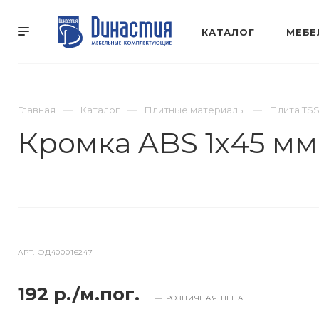
КАТАЛОГ
МЕБЕ
Главная
Каталог
Плитные материалы
Плита TS
Кромка ABS 1х45 м
АРТ.
ФД400016247
192 р./м.пог.
— РОЗНИЧНАЯ ЦЕНА