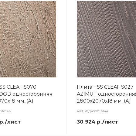
SS CLEAF S070
Плита TSS CLEAF S027
OD односторонняя
AZIMUT одностороння
70х18 мм. (А)
2800х2070х18 мм. (А)
016148
АРТ.
ФД400016144
р./лист
30 924 р./лист