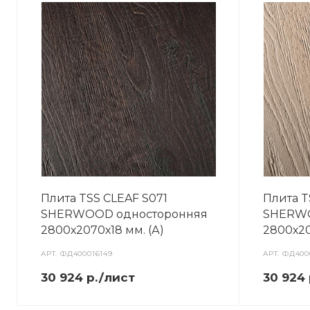
Плита TSS CLEAF S071
Плита T
SHERWOOD односторонняя
SHERWO
2800х2070х18 мм. (А)
2800х20
АРТ.
ФД400016149
АРТ.
ФД400
30 924 р./лист
30 924 