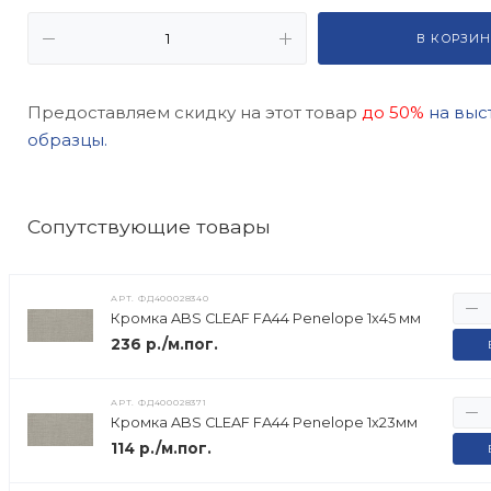
В КОРЗИН
Предоставляем скидку на этот товар
до 50%
на выс
образцы.
Cопутствующие товары
АРТ.
ФД400028340
Кромка ABS CLEAF FA44 Penelope 1х45 мм
236 р./м.пог.
АРТ.
ФД400028371
Кромка ABS CLEAF FA44 Penelope 1х23мм
114 р./м.пог.