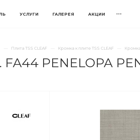
ЛЬ
УСЛУГИ
ГАЛЕРЕЯ
АКЦИИ
S
Плита TSS CLEAF
Кромка к плите TSS CLEAF
Кромка
м. FA44 PENELOPA PE