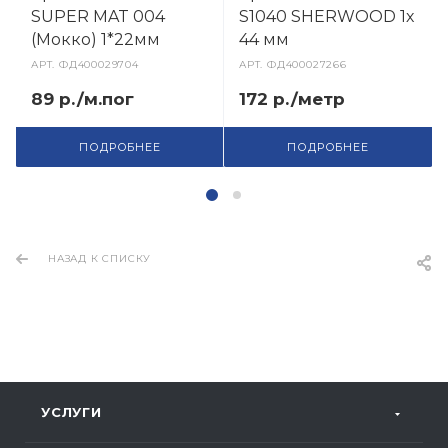
SUPER MAT 004
S1040 SHERWOOD 1х
(Мокко) 1*22мм
44 мм
АРТ.
ФД400029704
АРТ.
ФД400027266
89 р./м.пог
172 р./метр
ПОДРОБНЕЕ
ПОДРОБНЕЕ
НАЗАД К СПИСКУ
УСЛУГИ