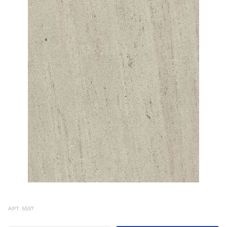
АРТ.
5557