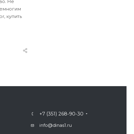
во. Не
немногим
r, купить
+7 (351) 268-90-30
info@dinas1.ru