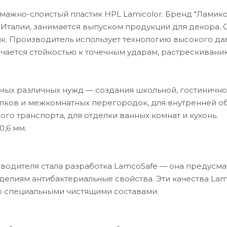
жно-слоистый пластик HPL Lamicolor. Бренд "Ламико
 Италии, занимается выпуском продукции для декора.
тик. Производитель использует технологию высокого да
ичается стойкостью к точечным ударам, растрескиванию
амых различных нужд — создания школьной, гостинично
лков и межкомнатных перегородок, для внутренней о
о транспорта, для отделки ванных комнат и кухонь.
0,6 мм.
водителя стала разработка LamcoSafe — она предусм
делиям антибактериальные свойства. Эти качества Lam
о специальными чистящими составами.