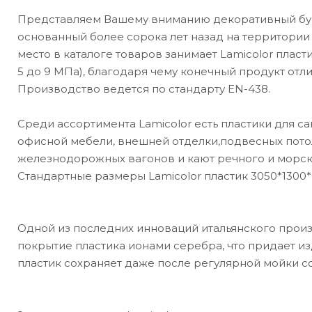
Представляем Вашему вниманию декоративный бума
основанный более сорока лет назад на территории
место в каталоге товаров занимает Lamicolor плас
5 до 9 МПа), благодаря чему конечный продукт отл
Производство ведется по стандарту EN-438.
Среди ассортимента Lamicolor есть пластики для с
офисной мебели, внешней отделки,подвесных пото
железнодорожных вагонов и кают речного и морског
Стандартные размеры Lamicolor пластик 3050*1300*
Одной из последних инноваций итальянского произ
покрытие пластика ионами серебра, что придает из
пластик сохраняет даже после регулярной мойки с