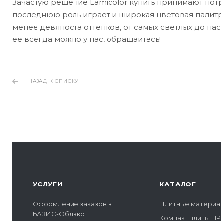
Зачастую решение Lamicolor купить принимают по
последнюю роль играет и широкая цветовая палитр
менее девяноста оттенков, от самых светлых до нас
ее всегда можно у нас, обращайтесь!
НАЗАД К СПИСКУ
УСЛУГИ
КАТАЛОГ
Оформление заказов в
Плитные материа
БАЗИС-Облако
Компакт плиты HP