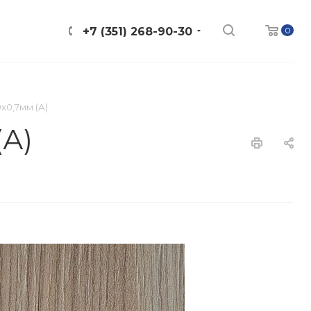
0
+7 (351) 268-90-30
х0,7мм (А)
(А)