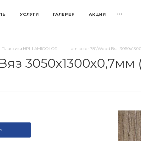
ЛЬ
УСЛУГИ
ГАЛЕРЕЯ
АКЦИИ
Пластики HPL LAMICOLOR
Lamicolor 781/Wood Вяз 3050х1300
Вяз 3050х1300х0,7мм 
У