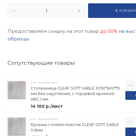
В КОРЗИН
Предоставляем скидку на этот товар
до 50%
на выс
образцы.
Cопутствующие товары
АРТ.
ФД400029815
Столешница CLEAF S077 SABLE 3050*600*15
мм без скругления, с торцевой кромкой
ABC 1 мм
14 100 р./лист
АРТ.
ФД400028793
Кромка с клеем пластик CLEAF S077 SABLE
0,6мм