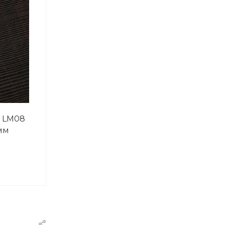
 LM08
мм