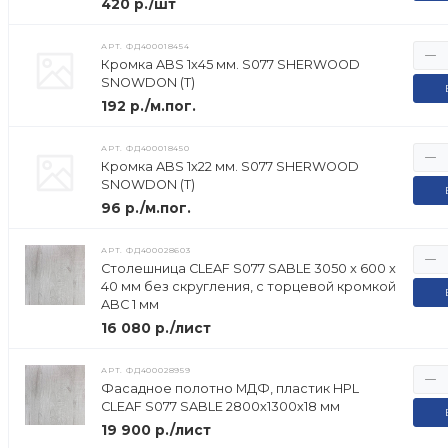
420 р./шт
АРТ.
ФД400018454
Кромка ABS 1х45 мм. S077 SHERWOOD
SNOWDON (Т)
192 р./м.пог.
АРТ.
ФД400018450
Кромка ABS 1х22 мм. S077 SHERWOOD
SNOWDON (Т)
96 р./м.пог.
АРТ.
ФД400028603
Столешница CLEAF S077 SABLE 3050 x 600 x
40 мм без скругления, с торцевой кромкой
ABC 1 мм
16 080 р./лист
АРТ.
ФД400028959
Фасадное полотно МДФ, пластик HPL
CLEAF S077 SABLE 2800х1300х18 мм
19 900 р./лист