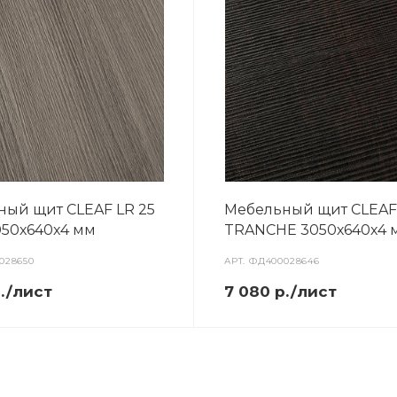
ный щит CLEAF LR 25
Мебельный щит CLEAF
050х640х4 мм
TRANCHE 3050х640х4 
028650
АРТ.
ФД400028646
р./лист
7 080 р./лист