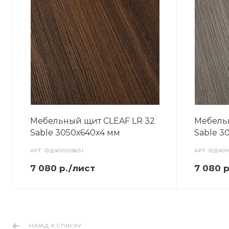
Мебельный щит CLEAF LR 32
Мебель
Sable 3050х640х4 мм
Sable 3
АРТ.
ФД400028651
АРТ.
ФД400
7 080 р./лист
7 080 
НАЗАД К СПИСКУ