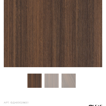
АРТ.
ФД400028651