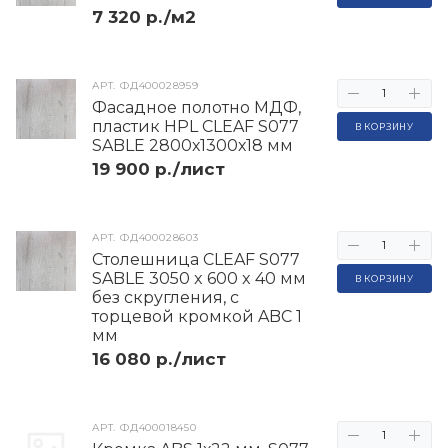
7 320 р./м2
АРТ.
ФД400028959
Фасадное полотно МДФ,
пластик HPL CLEAF S077
В КОРЗИНУ
SABLE 2800х1300х18 мм
19 900 р./лист
АРТ.
ФД400028603
Столешница CLEAF S077
SABLE 3050 x 600 x 40 мм
В КОРЗИНУ
без скругления, с
торцевой кромкой ABC 1
мм
16 080 р./лист
АРТ.
ФД400018450