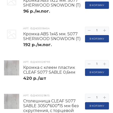
Кромка ABS 1х22 мм. S077
SHERWOOD SNOWDON (Т)
В КОРЗИНУ
96 р./м.пог.
АРТ.
ФД400018454
Кромка ABS 1х45 мм. S077
SHERWOOD SNOWDON (Т)
В КОРЗИНУ
192 р./м.пог.
АРТ.
ФД400028793
Кромка с клеем пластик
CLEAF S077 SABLE 0,6мм
В КОРЗИНУ
420 р./шт
АРТ.
ФД400029815
Столешница CLEAF S077
SABLE 3050*600*15 мм без
В КОРЗИНУ
скругления, с торцевой