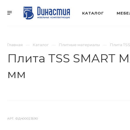
КАТАЛОГ
МЕБЕ
Главная
Каталог
Плитные материалы
Плита TS
Плита TSS SMART 
мм
АРТ.
ФД400023590