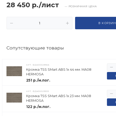
28 450 р./лист
— РОЗНИЧНАЯ ЦЕНА
В КОРЗИН
Cопутствующие товары
АРТ.
ФД400023966
Кромка TSS SMart ABS 1х 44 мм. MA08
HERMOSA
251 р./м.пог.
АРТ.
ФД400023933
Кромка TSS SMart ABS 1х 23 мм. MA08
HERMOSA
122 р./м.пог.