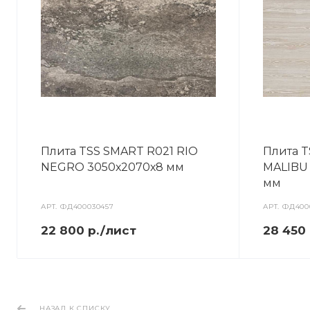
Плита TSS SMART R021 RIO
Плита 
NEGRO 3050х2070х8 мм
MALIBU
мм
АРТ.
ФД400030457
АРТ.
ФД400
22 800 р./лист
28 450
НАЗАД К СПИСКУ