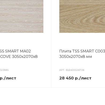
TSS SMART MA02
Плита TSS SMART C00
 COVE 3050х2070х8
3050х2070х8 мм
023585
АРТ.
ФД400026706
 р./лист
28 450 р./лист