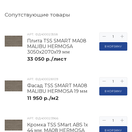
Cопутствующие товары
АРТ.
ФД400023558
Плита TSS SMART MA08
MALIBU HERMOSA
В КОРЗИНУ
3050х2070х19 мм
33 050 р./лист
АРТ.
ФД400028109
Фасад TSS SMART MA08
MALIBU HERMOSA 19 мм
В КОРЗИНУ
11 950 р./м2
АРТ.
ФД400023966
Кромка TSS SMart ABS 1х
44 мм. MA08 HERMOSA
В КОРЗИНУ