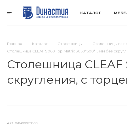
КАТАЛОГ
МЕБЕ
Главная
Каталог
Столешницы
Столешницы из п
Столешница CLEAF S060 Top Matrix 3050*600*15 мм без скругл
Столешница CLEAF S
скругления, с торц
АРТ.
ФД400029809