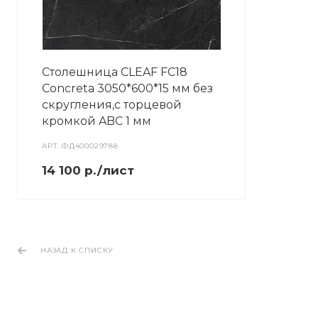
Столешница CLEAF FC18
Concreta 3050*600*15 мм без
скругления,с торцевой
кромкой ABC 1 мм
АРТ.
ФД400029788
14 100 р./лист
НАЗАД К СПИСКУ