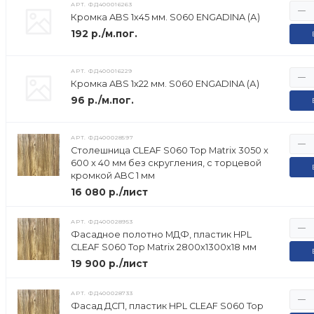
АРТ.
ФД400016263
Кромка ABS 1х45 мм. S060 ENGADINA (А)
192 р./м.пог.
АРТ.
ФД400016229
Кромка ABS 1х22 мм. S060 ENGADINA (А)
96 р./м.пог.
АРТ.
ФД400028597
Столешница CLEAF S060 Top Matrix 3050 x
600 x 40 мм без скругления, с торцевой
кромкой ABC 1 мм
16 080 р./лист
АРТ.
ФД400028953
Фасадное полотно МДФ, пластик HPL
CLEAF S060 Top Matrix 2800х1300х18 мм
19 900 р./лист
АРТ.
ФД400028733
Фасад ДСП, пластик HPL CLEAF S060 Top