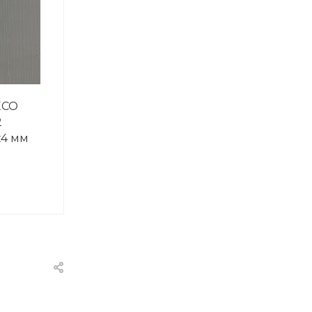
ECO
2
х4 мм