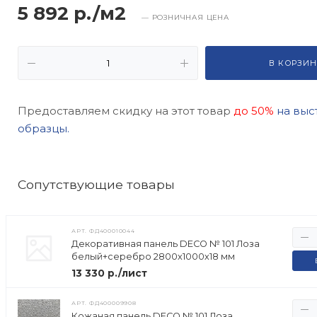
5 892 р./м2
— РОЗНИЧНАЯ ЦЕНА
В КОРЗИН
Предоставляем скидку на этот товар
до 50%
на выс
образцы.
Cопутствующие товары
АРТ.
ФД400010044
Декоративная панель DECO № 101 Лоза
белый+серебро 2800х1000х18 мм
13 330 р./лист
АРТ.
ФД400009908
Кожаная панель DECO № 101 Лоза