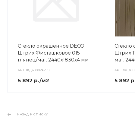
Стекло окрашенное DECO
Стекло
Штрих Фисташковое 015
Штрих Т
глянец/мат. 2440х1830х4 мм
мат. 24
АРТ.
ФД400026219
АРТ.
ФД400
5 892 р./м2
5 892 р
НАЗАД К СПИСКУ