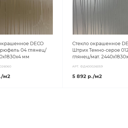
 окрашенное DECO
Стекло окрашенное D
рюфель 04 глянец/
Штрих Темно-серое 01
40х1830х4 мм
глянец/мат. 2440х1830
026060
АРТ.
ФД400026059
./м2
5 892 р./м2