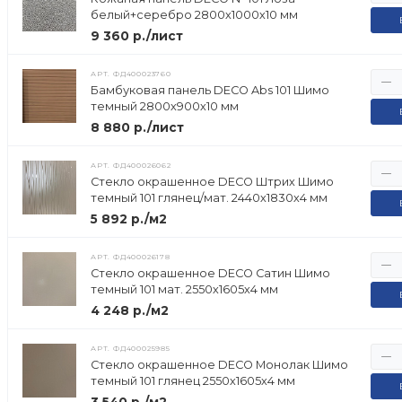
белый+серебро 2800х1000х10 мм
9 360 р./лист
АРТ.
ФД400023760
Бамбуковая панель DECO Abs 101 Шимо
темный 2800х900х10 мм
8 880 р./лист
АРТ.
ФД400026062
Стекло окрашенное DECO Штрих Шимо
темный 101 глянец/мат. 2440х1830х4 мм
5 892 р./м2
АРТ.
ФД400026178
Стекло окрашенное DECO Сатин Шимо
темный 101 мат. 2550х1605х4 мм
4 248 р./м2
АРТ.
ФД400025985
Стекло окрашенное DECO Монолак Шимо
темный 101 глянец 2550х1605х4 мм