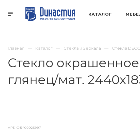
КАТАЛОГ
МЕБЕ
Главная
Каталог
Стекла и Зеркала
Стекла DEC
Стекло окрашенное
глянец/мат. 2440х1
АРТ.
ФД400025997