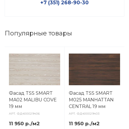
+7 (351) 268-90-30
Популярные товары
Фасад TSS SMART
Фасад TSS SMART
MA02 MALIBU COVE
M025 MANHATTAN
19 мм
CENTRAL 19 мм
АРТ.
ФД400029406
АРТ.
ФД400029403
11 950 р./м2
11 950 р./м2