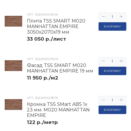
АРТ.
ФД400023548
Плита TSS SMART M020
MANHATTAN EMPIRE
В КОРЗИНУ
3050х2070х19 мм
33 050 р./лист
АРТ.
ФД400029400
Фасад TSS SMART M020
MANHATTAN EMPIRE 19 мм
В КОРЗИНУ
11 950 р./м2
АРТ.
ФД400023878
Кромка TSS SMart ABS 1х
23 мм. M020 MANHATTAN
В КОРЗИНУ
EMPIRE
122 р./метр