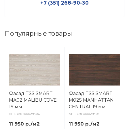
+7 (351) 268-90-30
Популярные товары
Фасад TSS SMART
Фасад TSS SMART
MA02 MALIBU COVE
M025 MANHATTAN
19 мм
CENTRAL 19 мм
АРТ.
ФД400029406
АРТ.
ФД400029403
11 950 р./м2
11 950 р./м2