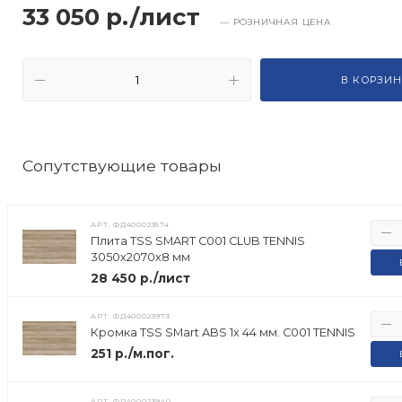
33 050 р./лист
— РОЗНИЧНАЯ ЦЕНА
В КОРЗИН
Cопутствующие товары
АРТ.
ФД400023574
Плита TSS SMART C001 CLUB TENNIS
3050х2070х8 мм
28 450 р./лист
АРТ.
ФД400023973
Кромка TSS SMart ABS 1х 44 мм. C001 TENNIS
251 р./м.пог.
АРТ.
ФД400023940