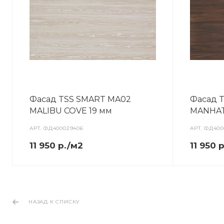
Фасад TSS SMART MA02
Фасад 
MALIBU COVE 19 мм
MANHAT
АРТ.
ФД400029406
АРТ.
ФД400
11 950 р./м2
11 950 
НАЗАД К СПИСКУ