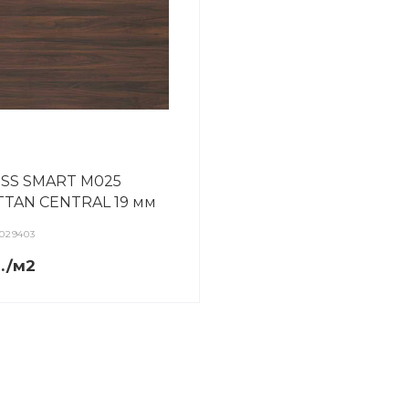
TSS SMART M025
TAN CENTRAL 19 мм
029403
р./м2