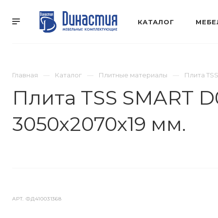
КАТАЛОГ
МЕБЕ
Главная
Каталог
Плитные материалы
Плита TS
Плита TSS SMART D
3050х2070х19 мм.
АРТ.
ФД410031368