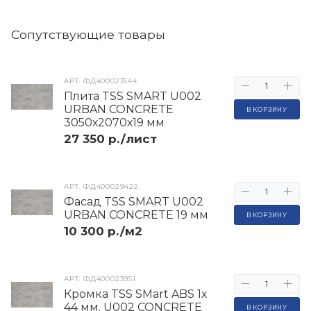
Cопутствующие товары
АРТ.
ФД400023544
Плита TSS SMART U002
URBAN CONCRETE
В КОРЗИНУ
3050х2070х19 мм
27 350 р./лист
АРТ.
ФД400029422
Фасад TSS SMART U002
URBAN CONCRETE 19 мм
В КОРЗИНУ
10 300 р./м2
АРТ.
ФД400023951
Кромка TSS SMart ABS 1х
44 мм. U002 CONCRETE
В КОРЗИНУ