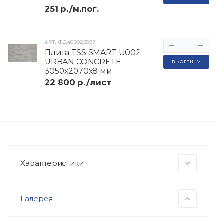
251 р./м.пог.
АРТ.
ФД400023599
Плита TSS SMART U002
URBAN CONCRETE
В КОРЗИНУ
3050х2070х8 мм
22 800 р./лист
Характеристики
Галерея