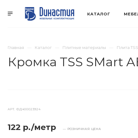
КАТАЛОГ
МЕБЕ
Главная
Каталог
Плитные материалы
Плита TS
Кромка TSS SMart AB
АРТ.
ФД400023924
122 р./метр
— РОЗНИЧНАЯ ЦЕНА