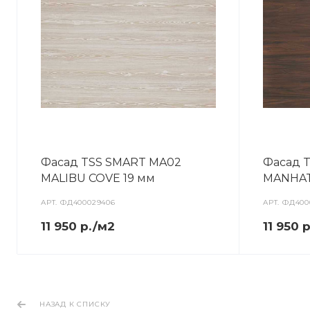
Фасад TSS SMART MA02
Фасад 
MALIBU COVE 19 мм
MANHAT
АРТ.
ФД400029406
АРТ.
ФД400
11 950 р./м2
11 950 
НАЗАД К СПИСКУ