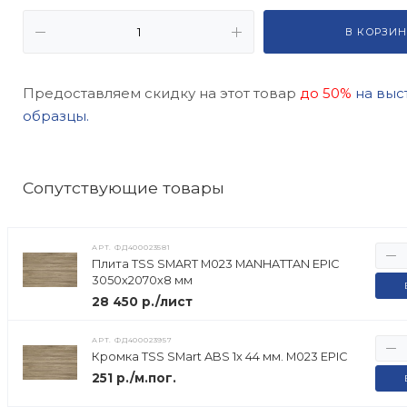
В КОРЗИН
Предоставляем скидку на этот товар
до 50%
на выс
образцы.
Cопутствующие товары
АРТ.
ФД400023581
Плита TSS SMART M023 MANHATTAN EPIC
3050х2070х8 мм
28 450 р./лист
АРТ.
ФД400023957
Кромка TSS SMart ABS 1х 44 мм. M023 EPIC
251 р./м.пог.