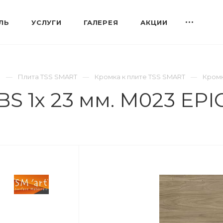
ЛЬ
УСЛУГИ
ГАЛЕРЕЯ
АКЦИИ
S
Плита TSS SMART
Кромка к плите TSS SMART
Кромк
S 1х 23 мм. M023 EPI