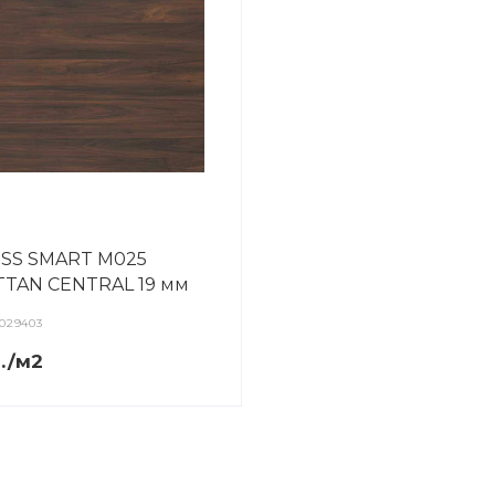
TSS SMART M025
TAN CENTRAL 19 мм
029403
р./м2