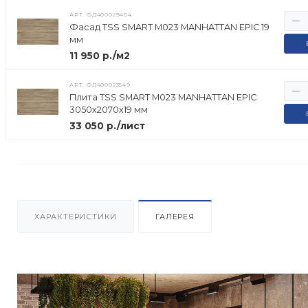
АРТ.
ФД400029404
Фасад TSS SMART M023 MANHATTAN EPIC 19
мм
11 950 р./м2
АРТ.
ФД400023549
Плита TSS SMART M023 MANHATTAN EPIC
3050х2070х19 мм
33 050 р./лист
ХАРАКТЕРИСТИКИ
ГАЛЕРЕЯ