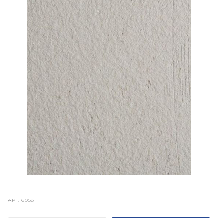
АРТ.
6058