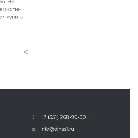
во. Не
немногим
r, купить
+7 (351) 268-90-30
info@dinas1.ru