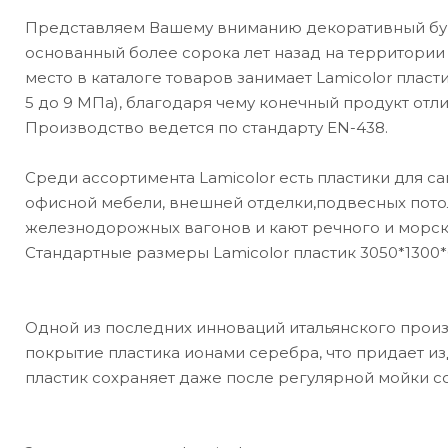
Представляем Вашему вниманию декоративный бума
основанный более сорока лет назад на территории
место в каталоге товаров занимает Lamicolor плас
5 до 9 МПа), благодаря чему конечный продукт отл
Производство ведется по стандарту EN-438.
Среди ассортимента Lamicolor есть пластики для с
офисной мебели, внешней отделки,подвесных пото
железнодорожных вагонов и кают речного и морског
Стандартные размеры Lamicolor пластик 3050*1300*
Одной из последних инноваций итальянского произ
покрытие пластика ионами серебра, что придает из
пластик сохраняет даже после регулярной мойки с