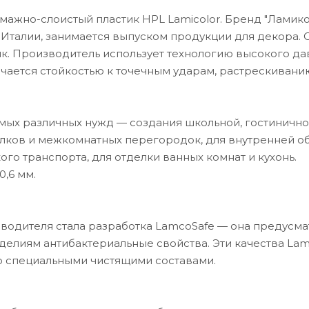
жно-слоистый пластик HPL Lamicolor. Бренд "Ламико
 Италии, занимается выпуском продукции для декора.
тик. Производитель использует технологию высокого да
ичается стойкостью к точечным ударам, растрескиванию
амых различных нужд — создания школьной, гостинично
лков и межкомнатных перегородок, для внутренней о
о транспорта, для отделки ванных комнат и кухонь.
0,6 мм.
водителя стала разработка LamcoSafe — она предусм
делиям антибактериальные свойства. Эти качества Lam
о специальными чистящими составами.