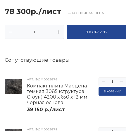
78 300р./лист
— РОЗНИЧНАЯ ЦЕНА
В КОРЗИНУ
Cопутствующие товары
АРТ.
ФД410029376
Компакт плита Марцена
темная 3085 (структура
В КОРЗИНУ
Стоун) 4200 х 650 х 12 мм.
черная основа
39 150 р./лист
АРТ.
ФД410029378