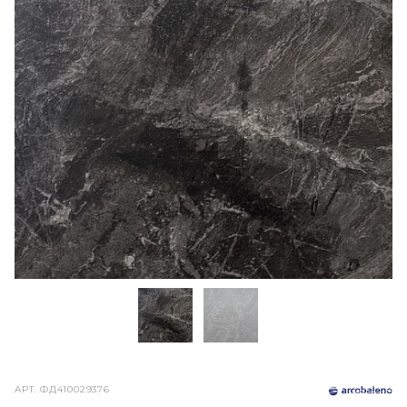
АРТ.
ФД410029376