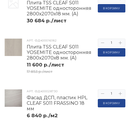
Плита TSS CLEAF S011
YOSEMITE односторонняя
В КОРЗИНУ
2800х2070х18 мм. (А)
30 684 р./лист
АРТ.
ФД400016182
Плита TSS CLEAF S011
YOSEMITE односторонняя
В КОРЗИНУ
2800х2070х8 мм. (А)
11 600 р./лист
17 853 р./лист
АРТ.
ФД400028730
Фасад ДСП, пластик HPL
CLEAF S011 FRASSINO 18
В КОРЗИНУ
мм
6 840 р./м2