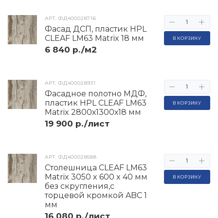
АРТ.
ФД400028716
Фасад ДСП, пластик HPL
CLEAF LM63 Matrix 18 мм
В КОРЗИНУ
6 840 р./м2
АРТ.
ФД400028931
Фасадное полотно МДФ,
пластик HPL CLEAF LM63
В КОРЗИНУ
Matrix 2800х1300х18 мм
19 900 р./лист
АРТ.
ФД400028588
Столешница CLEAF LM63
Matrix 3050 x 600 x 40 мм
В КОРЗИНУ
без скругления,с
торцевой кромкой ABC 1
мм
16 080 р./лист