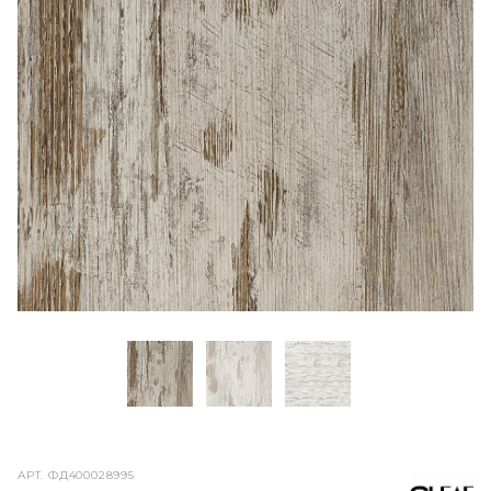
АРТ.
ФД400028995