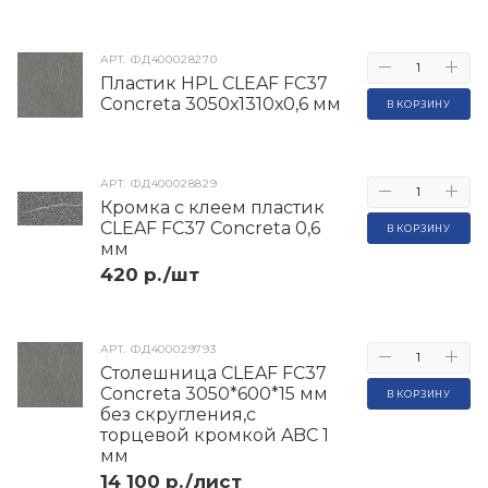
АРТ.
ФД400028270
Пластик HPL CLEAF FC37
Concreta 3050х1310х0,6 мм
В КОРЗИНУ
АРТ.
ФД400028829
Кромка с клеем пластик
CLEAF FC37 Concreta 0,6
В КОРЗИНУ
мм
420 р./шт
АРТ.
ФД400029793
Столешница CLEAF FC37
Concreta 3050*600*15 мм
В КОРЗИНУ
без скругления,с
торцевой кромкой ABC 1
мм
14 100 р./лист