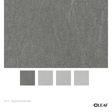
АРТ.
ФД400028768