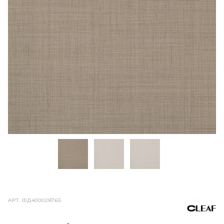
АРТ.
ФД400028765