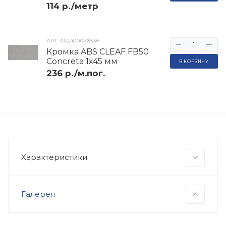
114 р./метр
АРТ.
ФД400028336
Кромка ABS CLEAF FB50
Concreta 1х45 мм
В КОРЗИНУ
236 р./м.пог.
Характеристики
Галерея