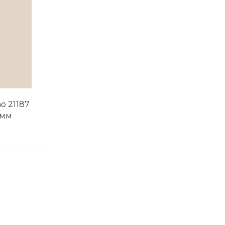
o 21187
8мм